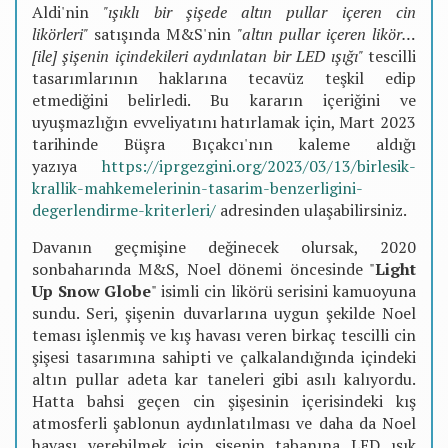
Aldi'nin
"ışıklı bir şişede altın pullar içeren cin
likörleri"
satışında M&S'nin
"altın pullar içeren likör…
[ile] şişenin içindekileri aydınlatan bir LED ışığı"
tescilli
tasarımlarının haklarına tecavüz teşkil edip
etmediğini belirledi. Bu kararın içeriğini ve
uyuşmazlığın evveliyatını hatırlamak için, Mart 2023
tarihinde Büşra Bıçakcı'nın kaleme aldığı
yazıya
https://iprgezgini.org/2023/03/13/birlesik-
krallik-mahkemelerinin-tasarim-benzerligini-
degerlendirme-kriterleri/
adresinden ulaşabilirsiniz.
Davanın geçmişine değinecek olursak, 2020
sonbaharında M&S, Noel dönemi öncesinde "
Light
Up Snow Globe
" isimli cin likörü serisini kamuoyuna
sundu. Seri, şişenin duvarlarına uygun şekilde Noel
teması işlenmiş ve kış havası veren birkaç tescilli cin
şişesi tasarımına sahipti ve çalkalandığında içindeki
altın pullar adeta kar taneleri gibi asılı kalıyordu.
Hatta bahsi geçen cin şişesinin içerisindeki kış
atmosferli şablonun aydınlatılması ve daha da Noel
havası verebilmek için şişenin tabanına LED ışık