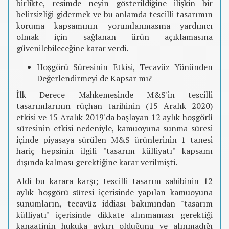
birlikte, resimde neyin gösterildiğine ilişkin bir
belirsizliği gidermek ve bu anlamda tescilli tasarımın
koruma kapsamının yorumlanmasına yardımcı
olmak için sağlanan ürün açıklamasına
güvenilebileceğine karar verdi.
Hoşgörü Süresinin Etkisi, Tecavüz Yönünden
Değerlendirmeyi de Kapsar mı?
İlk Derece Mahkemesinde M&S'in tescilli
tasarımlarının rüçhan tarihinin (15 Aralık 2020)
etkisi ve 15 Aralık 2019'da başlayan 12 aylık hoşgörü
süresinin etkisi nedeniyle, kamuoyuna sunma süresi
içinde piyasaya sürülen M&S ürünlerinin 1 tanesi
hariç hepsinin ilgili "tasarım külliyatı" kapsamı
dışında kalması gerektiğine karar verilmişti.
Aldi bu karara karşı; tescilli tasarım sahibinin 12
aylık hoşgörü süresi içerisinde yapılan kamuoyuna
sunumların, tecavüz iddiası bakımından "tasarım
külliyatı" içerisinde dikkate alınmaması gerektiği
kanaatinin hukuka aykırı olduğunu ve alınmadığı